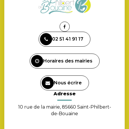
Lien
vers
02 51 41 91 17
le
compte
Facebook
Horaires des mairies
Nous écrire
Adresse
10 rue de la mairie, 85660 Saint-Philbert-
de-Bouaine