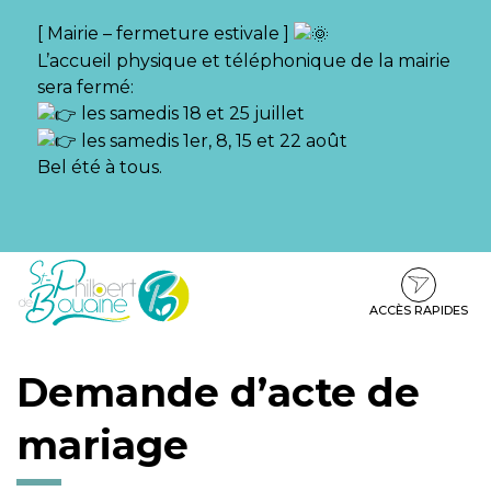
Gestion des traceurs
[ Mairie – fermeture estivale ]
L’accueil physique et téléphonique de la mairie
sera fermé:
les samedis 18 et 25 juillet
les samedis 1er, 8, 15 et 22 août
Bel été à tous.
Aller
Aller
Aller
à
au
au
la
contenu
pied
ACCÈS RAPIDES
navigation
de
page
Demande d’acte de
mariage