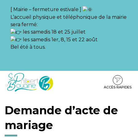
Gestion des traceurs
[ Mairie – fermeture estivale ]
L’accueil physique et téléphonique de la mairie
sera fermé:
les samedis 18 et 25 juillet
les samedis 1er, 8, 15 et 22 août
Bel été à tous.
Aller
Aller
Aller
à
au
au
la
contenu
pied
ACCÈS RAPIDES
navigation
de
page
Demande d’acte de
mariage