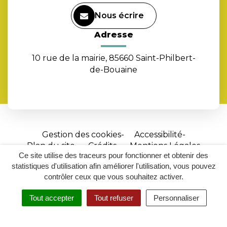
Nous écrire
Adresse
10 rue de la mairie, 85660 Saint-Philbert-
de-Bouaine
Gestion des cookies
Accessibilité
Plan du site
Crédits
Mentions Légales
Ce site utilise des traceurs pour fonctionner et obtenir des
Site
statistiques d'utilisation afin améliorer l'utilisation, vous pouvez
réalisé
contrôler ceux que vous souhaitez activer.
par
Tout accepter
Tout refuser
Personnaliser
Inovagora
MENU
RECHERCHER
ACCESSIBILITÉ
(ouverture
dans