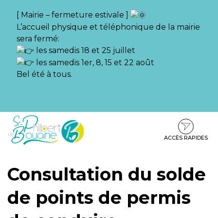
Gestion des traceurs
[ Mairie – fermeture estivale ]
L’accueil physique et téléphonique de la mairie
sera fermé:
les samedis 18 et 25 juillet
les samedis 1er, 8, 15 et 22 août
Bel été à tous.
Aller
Aller
Aller
à
au
au
la
contenu
pied
ACCÈS RAPIDES
navigation
de
page
Consultation du solde
de points de permis