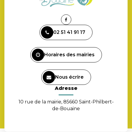
Lien
vers
02 51 41 91 17
le
compte
Facebook
Horaires des mairies
Nous écrire
Adresse
10 rue de la mairie, 85660 Saint-Philbert-
de-Bouaine