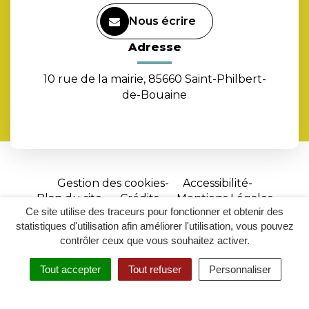
Nous écrire
Adresse
10 rue de la mairie, 85660 Saint-Philbert-
de-Bouaine
Gestion des cookies
Accessibilité
Plan du site
Crédits
Mentions Légales
Ce site utilise des traceurs pour fonctionner et obtenir des
Site
statistiques d'utilisation afin améliorer l'utilisation, vous pouvez
réalisé
contrôler ceux que vous souhaitez activer.
par
Tout accepter
Tout refuser
Personnaliser
Inovagora
MENU
RECHERCHER
ACCESSIBILITÉ
(ouverture
dans