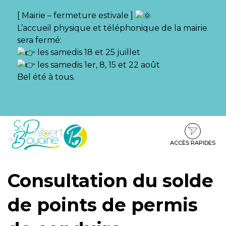
Gestion des traceurs
[ Mairie – fermeture estivale ]
L’accueil physique et téléphonique de la mairie
sera fermé:
les samedis 18 et 25 juillet
les samedis 1er, 8, 15 et 22 août
Bel été à tous.
Aller
Aller
Aller
à
au
au
la
contenu
pied
ACCÈS RAPIDES
navigation
de
page
Consultation du solde
de points de permis