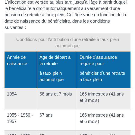
L'allocation est versée au plus tard jusqu'à l'âge à partir duquel
le bénéficiaire a droit automatiquement au versement d'une
pension de retraite à taux plein. Cet âge varie en fonction de la
date de naissance du bénéficiaire, dans les conditions
suivantes :
Conditions pour l'attribution d'une retraite à taux plein
automatique
Année de
Âge de départ à
Durée d'assurance
naissance
la retraite
requise pour
à taux plein
bénéficier d'une retraite
automatique
à taux plein
1954
66 ans et 7 mois
165 trimestres (41 ans
et 3 mois)
1955 - 1956 -
67 ans
166 trimestres (41 ans
1957
et 6 mois)