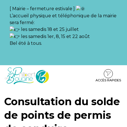
Gestion des traceurs
[ Mairie – fermeture estivale ]
L’accueil physique et téléphonique de la mairie
sera fermé:
les samedis 18 et 25 juillet
les samedis 1er, 8, 15 et 22 août
Bel été à tous.
Aller
Aller
Aller
à
au
au
la
contenu
pied
ACCÈS RAPIDES
navigation
de
page
Consultation du solde
de points de permis