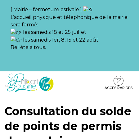
Gestion des traceurs
[ Mairie – fermeture estivale ]
L’accueil physique et téléphonique de la mairie
sera fermé:
les samedis 18 et 25 juillet
les samedis 1er, 8, 15 et 22 août
Bel été à tous.
Aller
Aller
Aller
à
au
au
la
contenu
pied
ACCÈS RAPIDES
navigation
de
page
Consultation du solde
de points de permis