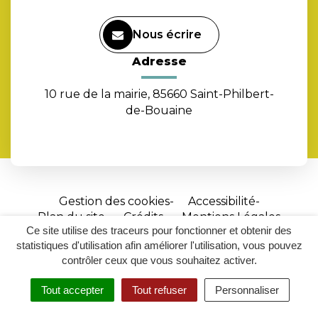
Nous écrire
Adresse
10 rue de la mairie, 85660 Saint-Philbert-
de-Bouaine
Gestion des cookies
Accessibilité
Plan du site
Crédits
Mentions Légales
Ce site utilise des traceurs pour fonctionner et obtenir des
Site
statistiques d'utilisation afin améliorer l'utilisation, vous pouvez
réalisé
contrôler ceux que vous souhaitez activer.
par
Tout accepter
Tout refuser
Personnaliser
Inovagora
MENU
RECHERCHER
ACCESSIBILITÉ
(ouverture