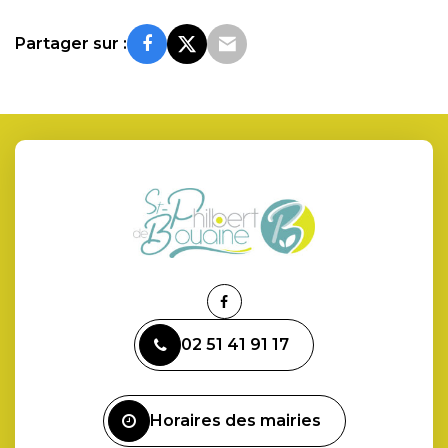
Partager sur :
Lien
vers
02 51 41 91 17
le
compte
Facebook
Horaires des mairies