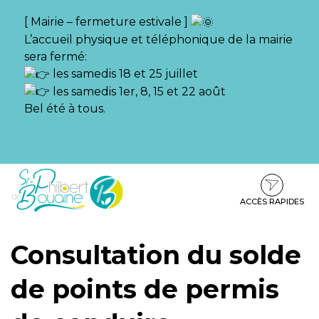
Gestion des traceurs
[ Mairie – fermeture estivale ]
L’accueil physique et téléphonique de la mairie
sera fermé:
les samedis 18 et 25 juillet
les samedis 1er, 8, 15 et 22 août
Bel été à tous.
Aller
Aller
Aller
à
au
au
la
contenu
pied
ACCÈS RAPIDES
navigation
de
page
Consultation du solde
de points de permis