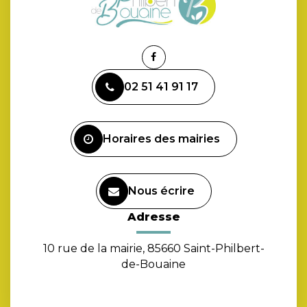
Lien
vers
02 51 41 91 17
le
compte
Facebook
Horaires des mairies
Nous écrire
Adresse
10 rue de la mairie, 85660 Saint-Philbert-
de-Bouaine