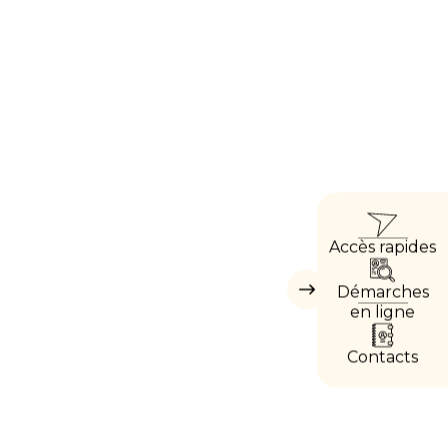
ACCÈ
Accès rapides
DIRE
Démarches
Masquer
les
en ligne
accès
directs
Contacts