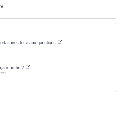
re
rfaitaire : foire aux questions
t ça marche ?
ions