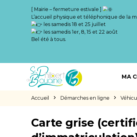
Gestion des traceurs
[ Mairie – fermeture estivale ]
L’accueil physique et téléphonique de la ma
les samedis 18 et 25 juillet
les samedis 1er, 8, 15 et 22 août
Bel été à tous.
Aller
Aller
Aller
à
au
au
MA 
la
contenu
pied
navigation
de
page
Accueil
Démarches en ligne
Véhicu
Carte grise (certif