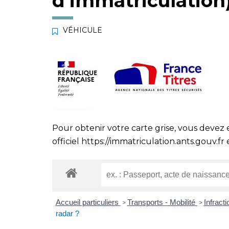
d’immatriculation
VÉHICULE
Pour obtenir votre carte grise, vous devez 
officiel
https://immatriculation.ants.gouv.fr
e
Accueil particuliers
Transports - Mobilité
Infract
>
>
radar ?