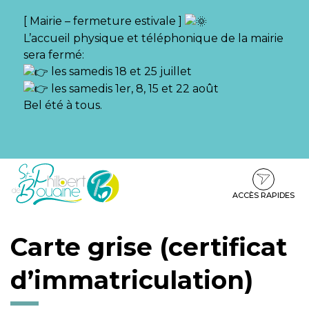
Gestion des traceurs
[ Mairie – fermeture estivale ]
L’accueil physique et téléphonique de la mairie
sera fermé:
les samedis 18 et 25 juillet
les samedis 1er, 8, 15 et 22 août
Bel été à tous.
Aller
Aller
Aller
à
au
au
la
contenu
pied
ACCÈS RAPIDES
navigation
de
page
Carte grise (certificat
d’immatriculation)