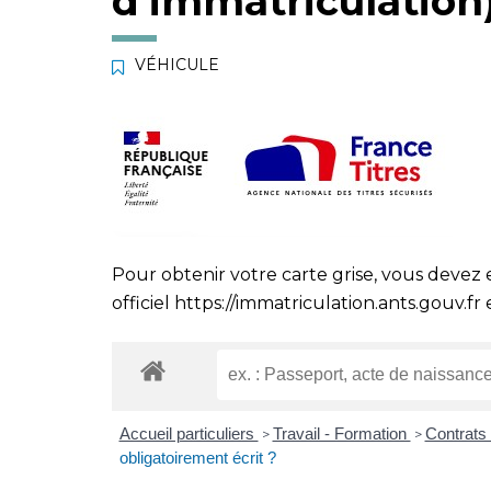
d’immatriculation
VÉHICULE
Pour obtenir votre carte grise, vous devez 
officiel
https://immatriculation.ants.gouv.fr
e
Accueil particuliers
Travail - Formation
Contrats 
>
>
obligatoirement écrit ?