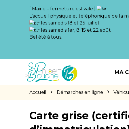
Gestion des traceurs
[ Mairie – fermeture estivale ]
L’accueil physique et téléphonique de la ma
les samedis 18 et 25 juillet
les samedis 1er, 8, 15 et 22 août
Bel été à tous.
Aller
Aller
Aller
à
au
au
MA 
la
contenu
pied
navigation
de
page
Accueil
Démarches en ligne
Véhicu
Carte grise (certif