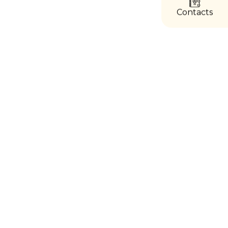
directs
Contacts