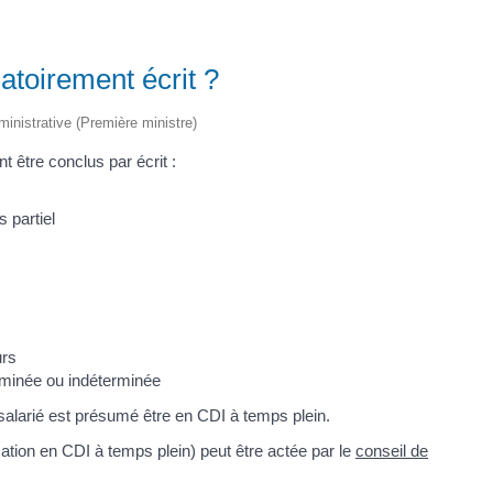
gatoirement écrit ?
dministrative (Première ministre)
t être conclus par écrit :
 partiel
urs
minée ou indéterminée
 le salarié est présumé être en CDI à temps plein.
mation en CDI à temps plein) peut être actée par le
conseil de