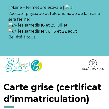
Gestion des traceurs
[ Mairie – fermeture estivale ]
L’accueil physique et téléphonique de la mairie
sera fermé:
les samedis 18 et 25 juillet
les samedis 1er, 8, 15 et 22 août
Bel été à tous.
Aller
Aller
Aller
à
au
au
la
contenu
pied
ACCÈS RAPIDES
navigation
de
page
Carte grise (certificat
d’immatriculation)