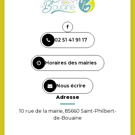
Lien
vers
02 51 41 91 17
le
compte
Facebook
Horaires des mairies
Nous écrire
Adresse
10 rue de la mairie, 85660 Saint-Philbert-
de-Bouaine