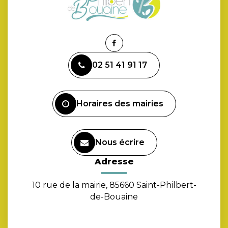
Lien
vers
02 51 41 91 17
le
compte
Facebook
Horaires des mairies
Nous écrire
Adresse
10 rue de la mairie, 85660 Saint-Philbert-
de-Bouaine