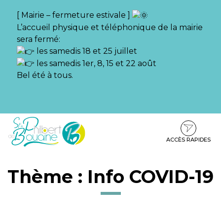
Gestion des traceurs
[ Mairie – fermeture estivale ]
L’accueil physique et téléphonique de la mairie
sera fermé:
les samedis 18 et 25 juillet
les samedis 1er, 8, 15 et 22 août
Bel été à tous.
Aller
Aller
Aller
à
au
au
la
contenu
pied
ACCÈS RAPIDES
navigation
de
page
Thème :
Info COVID-19