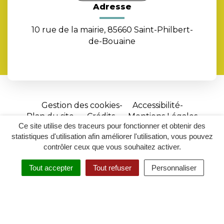
Adresse
10 rue de la mairie, 85660 Saint-Philbert-
de-Bouaine
Gestion des cookies
Accessibilité
Plan du site
Crédits
Mentions Légales
Ce site utilise des traceurs pour fonctionner et obtenir des
Site
statistiques d'utilisation afin améliorer l'utilisation, vous pouvez
réalisé
contrôler ceux que vous souhaitez activer.
par
Tout accepter
Tout refuser
Personnaliser
Inovagora
MENU
RECHERCHER
ACCESSIBILITÉ
(ouverture
dans
un
nouvel