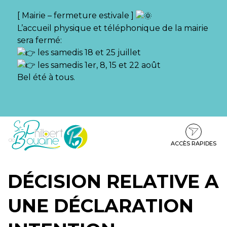
Gestion des traceurs
[ Mairie – fermeture estivale ]
L’accueil physique et téléphonique de la mairie
sera fermé:
les samedis 18 et 25 juillet
les samedis 1er, 8, 15 et 22 août
Bel été à tous.
Aller
Aller
Aller
à
au
au
la
contenu
pied
ACCÈS RAPIDES
navigation
de
page
DÉCISION RELATIVE A
UNE DÉCLARATION