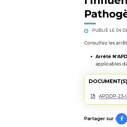
l’Influ
Pathogè
PUBLIÉ LE
04 D
Consultez les arrêt
Arrêté N°AP
applicables d
DOCUMENT(S)
APDDP-23-
Partager sur :