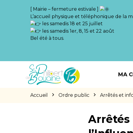
Gestion des traceurs
[ Mairie – fermeture estivale ]
L’accueil physique et téléphonique de la ma
les samedis 18 et 25 juillet
les samedis 1er, 8, 15 et 22 août
Bel été à tous.
Aller
Aller
Aller
à
au
au
MA 
la
contenu
pied
navigation
de
page
Accueil
Ordre public
Arrêtés et in
Arrêtés 