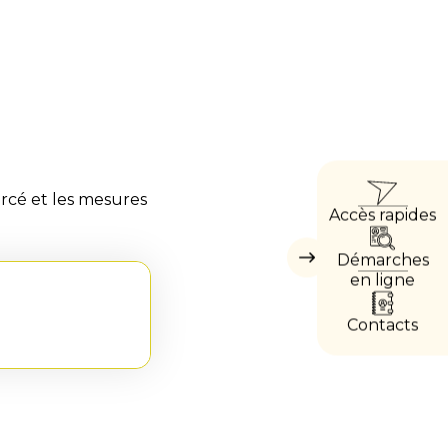
ACCÈ
rcé et les mesures
Accès rapides
DIRE
Démarches
Masquer
les
en ligne
accès
directs
Contacts