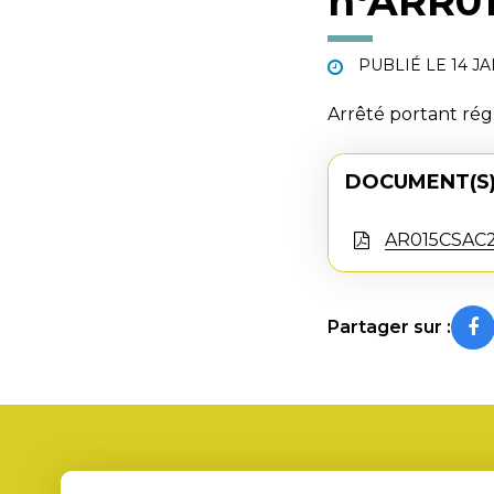
n°ARR0
PUBLIÉ LE
14 J
Arrêté portant rég
DOCUMENT(S)
AR015CSAC2
Partager sur :