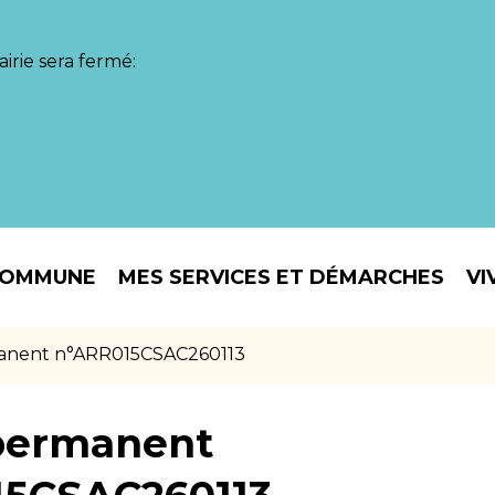
irie sera fermé:
COMMUNE
MES SERVICES ET DÉMARCHES
VI
anent n°ARR015CSAC260113
permanent