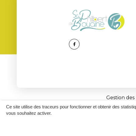
Lien
vers
le
compte
Facebook
Gestion des
Ce site utilise des traceurs pour fonctionner et obtenir des statisti
vous souhaitez activer.