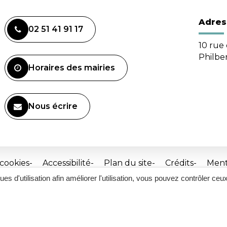
Adres
02 51 41 91 17
10 rue 
Philbe
Horaires des mairies
Nous écrire
 cookies
Accessibilité
Plan du site
Crédits
Ment
ques d'utilisation afin améliorer l'utilisation, vous pouvez contrôler ceu
Site
réalisé
par
Inovagora