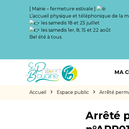
Gestion des traceurs
[ Mairie – fermeture estivale ]
L’accueil physique et téléphonique de la ma
les samedis 18 et 25 juillet
les samedis 1er, 8, 15 et 22 août
Bel été à tous.
Aller
Aller
Aller
à
au
au
MA 
la
contenu
pied
navigation
de
page
Accueil
Espace public
Arrêté perm
Arrêté 