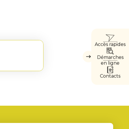
ACCÈ
Accès rapides
DIRE
Démarches
Masquer
les
en ligne
accès
directs
Contacts