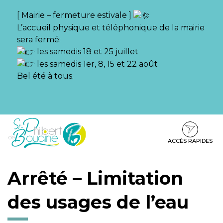
Gestion des traceurs
[ Mairie – fermeture estivale ]
L’accueil physique et téléphonique de la mairie
sera fermé:
les samedis 18 et 25 juillet
les samedis 1er, 8, 15 et 22 août
Bel été à tous.
Aller
Aller
Aller
à
au
au
la
contenu
pied
ACCÈS RAPIDES
navigation
de
page
Arrêté – Limitation
des usages de l’eau