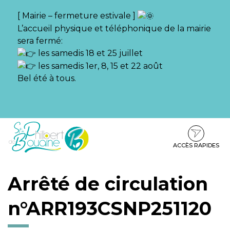
Gestion des traceurs
[ Mairie – fermeture estivale ]
L’accueil physique et téléphonique de la mairie
sera fermé:
les samedis 18 et 25 juillet
les samedis 1er, 8, 15 et 22 août
Bel été à tous.
Aller
Aller
Aller
à
au
au
la
contenu
pied
ACCÈS RAPIDES
navigation
de
page
Arrêté de circulation
n°ARR193CSNP251120