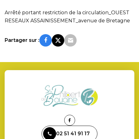
Arrêté portant restriction de la circulation_OUEST
RESEAUX ASSAINISSEMENT_avenue de Bretagne
Partager sur :
Lien
vers
02 51 41 91 17
le