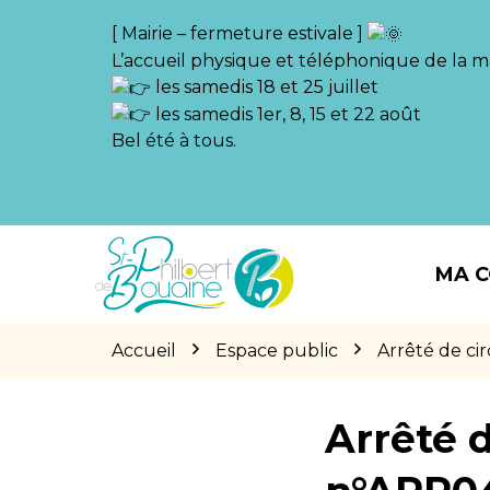
Gestion des traceurs
[ Mairie – fermeture estivale ]
L’accueil physique et téléphonique de la ma
les samedis 18 et 25 juillet
les samedis 1er, 8, 15 et 22 août
Bel été à tous.
Aller
Aller
Aller
à
au
au
MA 
la
contenu
pied
navigation
de
page
Accueil
Espace public
Arrêté de c
Arrêté d