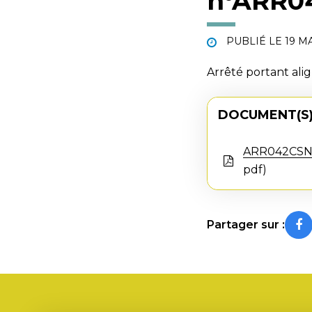
n°ARR0
PUBLIÉ LE
19 M
Arrêté portant al
DOCUMENT(S)
ARR042CSN
pdf
Partager sur :