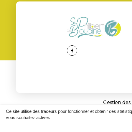
Lien
vers
le
compte
Facebook
Gestion des
Ce site utilise des traceurs pour fonctionner et obtenir des statisti
vous souhaitez activer.