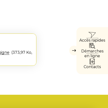
ACCÈ
Accès rapides
DIRE
Démarches
Masquer
igne
373,97 Ko,
les
en ligne
accès
directs
Contacts