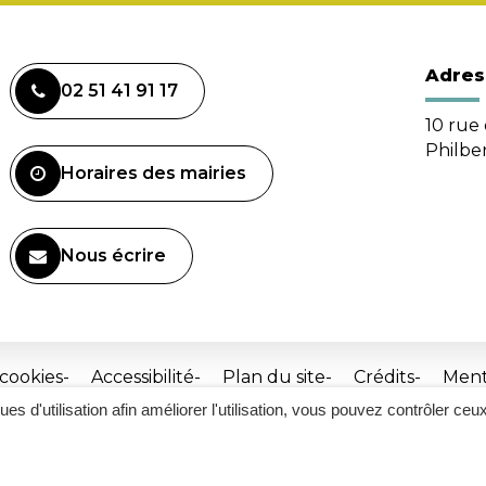
Adres
02 51 41 91 17
10 rue 
Philbe
Horaires des mairies
Nous écrire
 cookies
Accessibilité
Plan du site
Crédits
Ment
ques d'utilisation afin améliorer l'utilisation, vous pouvez contrôler ceu
Site
réalisé
par