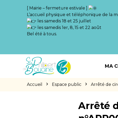
Gestion des traceurs
[ Mairie – fermeture estivale ]
L’accueil physique et téléphonique de la ma
les samedis 18 et 25 juillet
les samedis 1er, 8, 15 et 22 août
Bel été à tous.
Aller
Aller
Aller
à
au
au
MA 
la
contenu
pied
navigation
de
page
Accueil
Espace public
Arrêté de c
Arrêté d