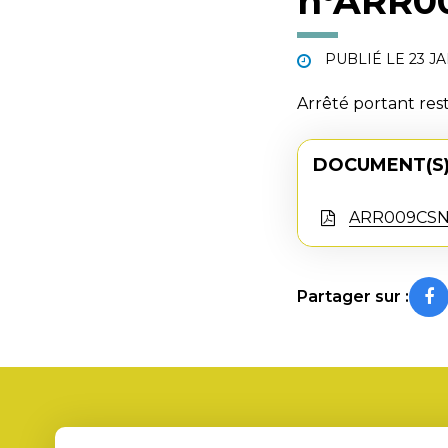
n°ARR0
PUBLIÉ LE
23 J
Arrêté portant res
DOCUMENT(S)
ARR009CSN
Partager sur :