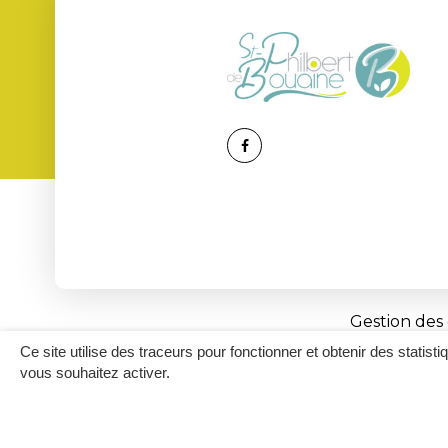
Lien
vers
le
compte
Facebook
Gestion des
Ce site utilise des traceurs pour fonctionner et obtenir des statisti
vous souhaitez activer.