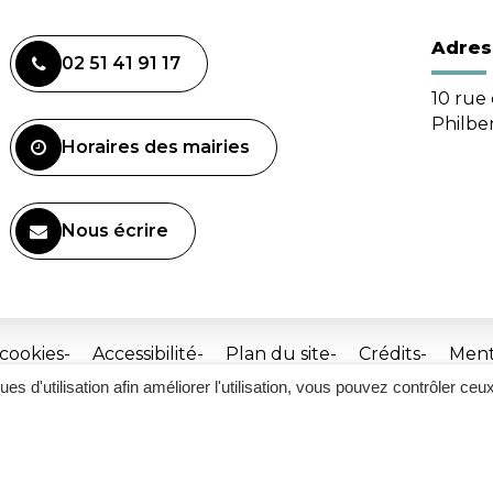
Adres
02 51 41 91 17
10 rue 
Philbe
Horaires des mairies
Nous écrire
 cookies
Accessibilité
Plan du site
Crédits
Ment
ques d'utilisation afin améliorer l'utilisation, vous pouvez contrôler ceu
Site
réalisé
par
Inovagora