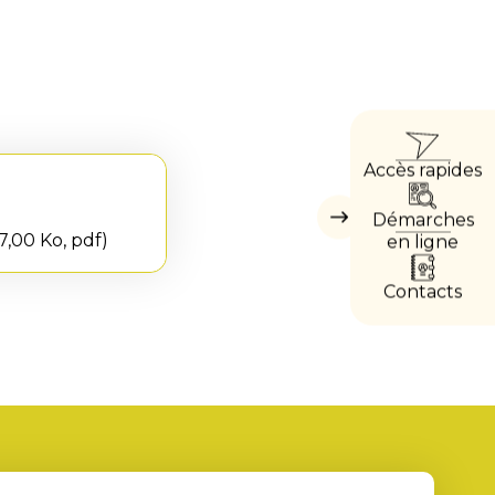
ACCÈ
Accès rapides
DIRE
Démarches
Masquer
7,00 Ko, pdf
les
en ligne
accès
directs
Contacts