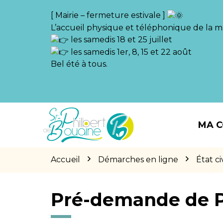
Gestion des traceurs
[ Mairie – fermeture estivale ]
L’accueil physique et téléphonique de la ma
les samedis 18 et 25 juillet
les samedis 1er, 8, 15 et 22 août
Bel été à tous.
Aller
Aller
Aller
à
au
au
MA 
la
contenu
pied
navigation
de
page
Accueil
Démarches en ligne
État civ
Pré-demande de 