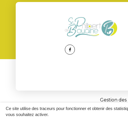
Lien
vers
le
compte
Facebook
Gestion des
Ce site utilise des traceurs pour fonctionner et obtenir des statisti
vous souhaitez activer.