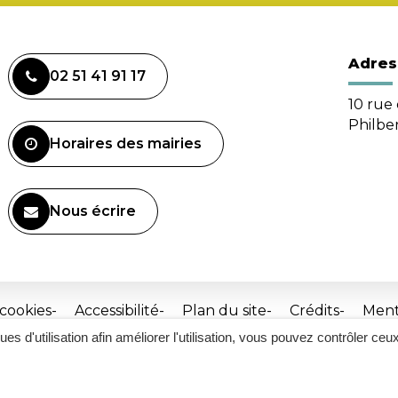
Adres
02 51 41 91 17
10 rue 
Philbe
Horaires des mairies
Nous écrire
 cookies
Accessibilité
Plan du site
Crédits
Ment
ques d'utilisation afin améliorer l'utilisation, vous pouvez contrôler ceu
Site
réalisé
par