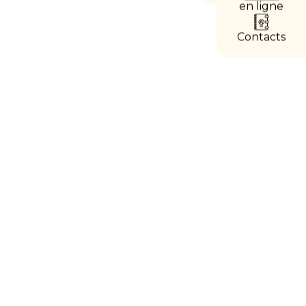
les
en ligne
accès
directs
Contacts