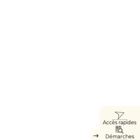
ACCÈ
Accès rapides
DIRE
Démarches
Masquer