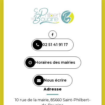
Lien
vers
02 51 41 91 17
le
compte
Facebook
Horaires des mairies
Nous écrire
Adresse
10 rue de la mairie, 85660 Saint-Philbert-