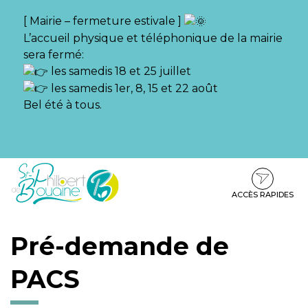
Gestion des traceurs
[ Mairie – fermeture estivale ]
L’accueil physique et téléphonique de la mairie
sera fermé:
les samedis 18 et 25 juillet
les samedis 1er, 8, 15 et 22 août
Bel été à tous.
Aller
Aller
Aller
à
au
au
la
contenu
pied
ACCÈS RAPIDES
navigation
de
page
Pré-demande de
PACS