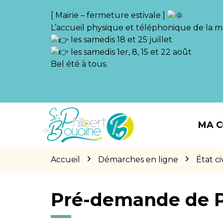
Gestion des traceurs
[ Mairie – fermeture estivale ]
L’accueil physique et téléphonique de la ma
les samedis 18 et 25 juillet
les samedis 1er, 8, 15 et 22 août
Bel été à tous.
Aller
Aller
Aller
à
au
au
MA 
la
contenu
pied
navigation
de
page
Accueil
Démarches en ligne
État civ
Pré-demande de 