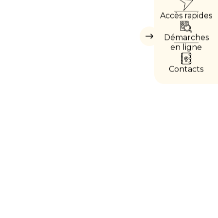
ACCÈ
Accès rapides
DIRE
Démarches
Masquer
les
en ligne
accès
directs
Contacts