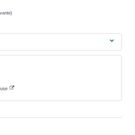
vante)
seuse