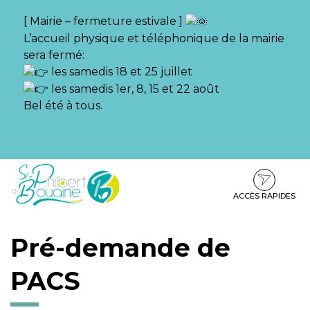
Gestion des traceurs
[ Mairie – fermeture estivale ]
L’accueil physique et téléphonique de la mairie
sera fermé:
les samedis 18 et 25 juillet
les samedis 1er, 8, 15 et 22 août
Bel été à tous.
Aller
Aller
Aller
à
au
au
la
contenu
pied
ACCÈS RAPIDES
navigation
de
page
Pré-demande de
PACS