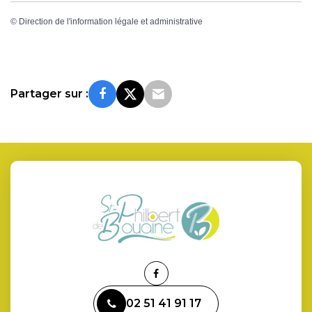
©
Direction de l'information légale et administrative
Partager sur :
Lien
vers
02 51 41 91 17
le