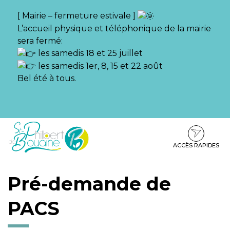
Gestion des traceurs
[ Mairie – fermeture estivale ]
L’accueil physique et téléphonique de la mairie
sera fermé:
les samedis 18 et 25 juillet
les samedis 1er, 8, 15 et 22 août
Bel été à tous.
Aller
Aller
Aller
à
au
au
la
contenu
pied
ACCÈS RAPIDES
navigation
de
page
Pré-demande de
PACS