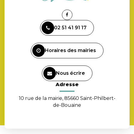
Lien
vers
02 51 41 91 17
le
compte
Facebook
Horaires des mairies
Nous écrire
Adresse
10 rue de la mairie, 85660 Saint-Philbert-
de-Bouaine