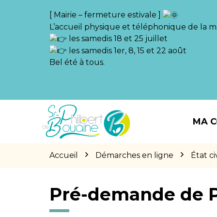
Gestion des traceurs
[ Mairie – fermeture estivale ]
L’accueil physique et téléphonique de la ma
les samedis 18 et 25 juillet
les samedis 1er, 8, 15 et 22 août
Bel été à tous.
Aller
Aller
Aller
à
au
au
MA 
la
contenu
pied
navigation
de
page
Accueil
Démarches en ligne
État civ
Pré-demande de 