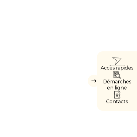
ACCÈ
Accès rapides
DIRE
Démarches
Masquer
les
en ligne
accès
directs
Contacts