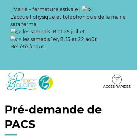
Gestion des traceurs
[ Mairie – fermeture estivale ]
L’accueil physique et téléphonique de la mairie
sera fermé:
les samedis 18 et 25 juillet
les samedis 1er, 8, 15 et 22 août
Bel été à tous.
Aller
Aller
Aller
à
au
au
la
contenu
pied
ACCÈS RAPIDES
navigation
de
page
Pré-demande de
PACS