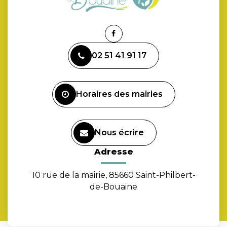
Lien
vers
02 51 41 91 17
le
compte
Facebook
Horaires des mairies
Nous écrire
Adresse
10 rue de la mairie, 85660 Saint-Philbert-
de-Bouaine