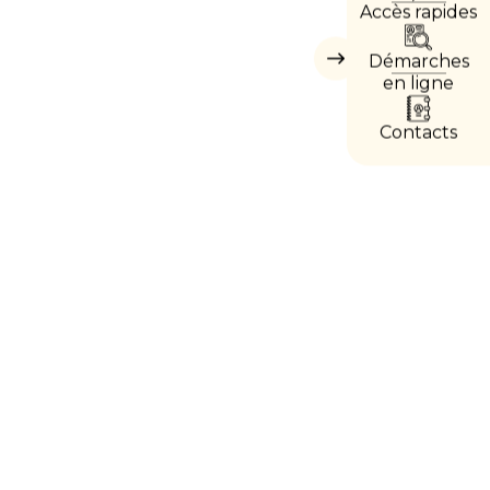
Accès rapides
DIRE
Démarches
Masquer
les
en ligne
accès
directs
Contacts