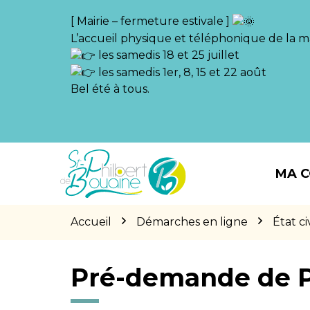
Gestion des traceurs
[ Mairie – fermeture estivale ]
L’accueil physique et téléphonique de la ma
les samedis 18 et 25 juillet
les samedis 1er, 8, 15 et 22 août
Bel été à tous.
Aller
Aller
Aller
à
au
au
MA 
la
contenu
pied
navigation
de
page
Accueil
Démarches en ligne
État civ
Pré-demande de 