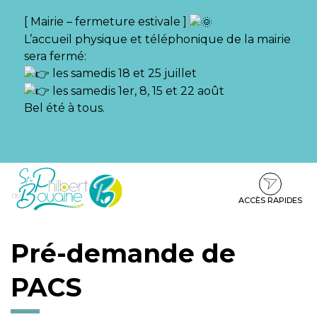
Gestion des traceurs
[ Mairie – fermeture estivale ]
L’accueil physique et téléphonique de la mairie
sera fermé:
les samedis 18 et 25 juillet
les samedis 1er, 8, 15 et 22 août
Bel été à tous.
Aller
Aller
Aller
à
au
au
la
contenu
pied
ACCÈS RAPIDES
navigation
de
page
Pré-demande de
PACS