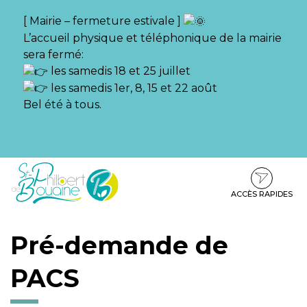
Gestion des traceurs
[ Mairie – fermeture estivale ]
L’accueil physique et téléphonique de la mairie
sera fermé:
les samedis 18 et 25 juillet
les samedis 1er, 8, 15 et 22 août
Bel été à tous.
Aller
Aller
Aller
à
au
au
la
contenu
pied
ACCÈS RAPIDES
navigation
de
page
Pré-demande de
PACS