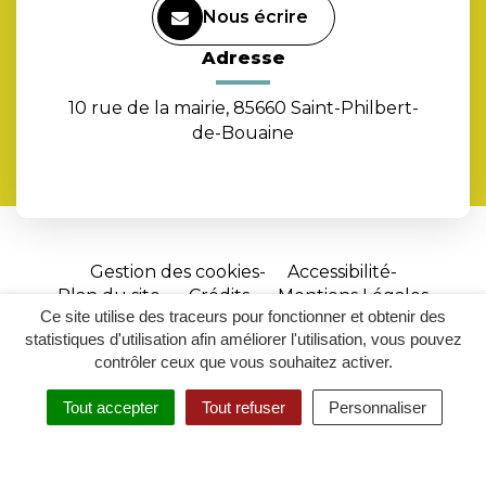
Nous écrire
Adresse
10 rue de la mairie, 85660 Saint-Philbert-
de-Bouaine
Gestion des cookies
Accessibilité
Plan du site
Crédits
Mentions Légales
Ce site utilise des traceurs pour fonctionner et obtenir des
Site
statistiques d'utilisation afin améliorer l'utilisation, vous pouvez
réalisé
contrôler ceux que vous souhaitez activer.
par
Tout accepter
Tout refuser
Personnaliser
Inovagora
MENU
RECHERCHER
ACCESSIBILITÉ
(ouverture
dans
un