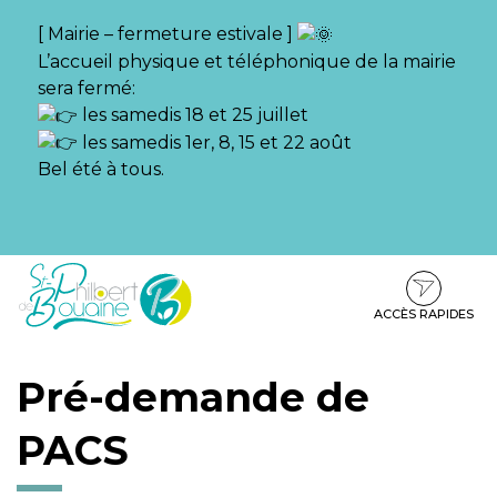
Gestion des traceurs
[ Mairie – fermeture estivale ]
L’accueil physique et téléphonique de la mairie
sera fermé:
les samedis 18 et 25 juillet
les samedis 1er, 8, 15 et 22 août
Bel été à tous.
Aller
Aller
Aller
à
au
au
la
contenu
pied
ACCÈS RAPIDES
navigation
de
page
Pré-demande de
PACS