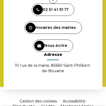
Lien
vers
02 51 41 91 17
le
compte
Facebook
Horaires des mairies
Nous écrire
Adresse
10 rue de la mairie, 85660 Saint-Philbert-
de-Bouaine
Gestion des cookies
Accessibilité