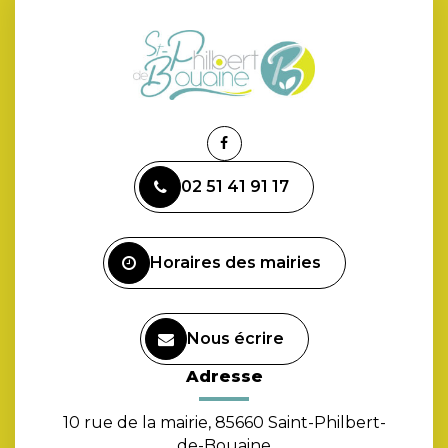
Lien
vers
02 51 41 91 17
le
compte
Facebook
Horaires des mairies
Nous écrire
Adresse
10 rue de la mairie, 85660 Saint-Philbert-
de-Bouaine