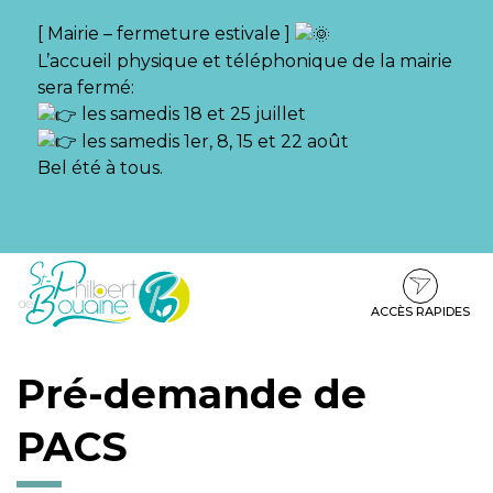
Gestion des traceurs
[ Mairie – fermeture estivale ]
L’accueil physique et téléphonique de la mairie
sera fermé:
les samedis 18 et 25 juillet
les samedis 1er, 8, 15 et 22 août
Bel été à tous.
Aller
Aller
Aller
à
au
au
la
contenu
pied
ACCÈS RAPIDES
navigation
de
page
Pré-demande de
PACS