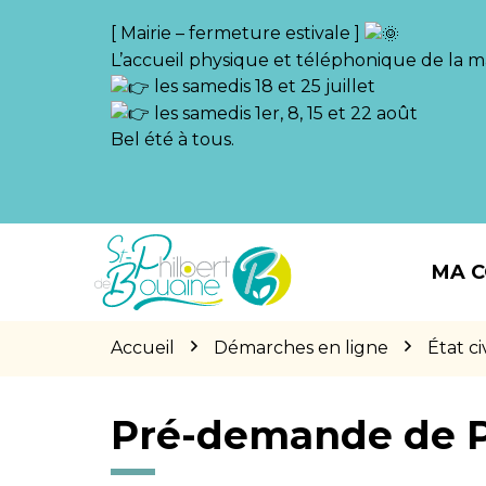
Gestion des traceurs
[ Mairie – fermeture estivale ]
L’accueil physique et téléphonique de la ma
les samedis 18 et 25 juillet
les samedis 1er, 8, 15 et 22 août
Bel été à tous.
Aller
Aller
Aller
à
au
au
MA 
la
contenu
pied
navigation
de
page
Accueil
Démarches en ligne
État civ
Pré-demande de 