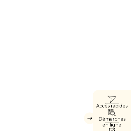
ACCÈ
Accès rapides
DIRE
Démarches
Masquer
les
en ligne
accès