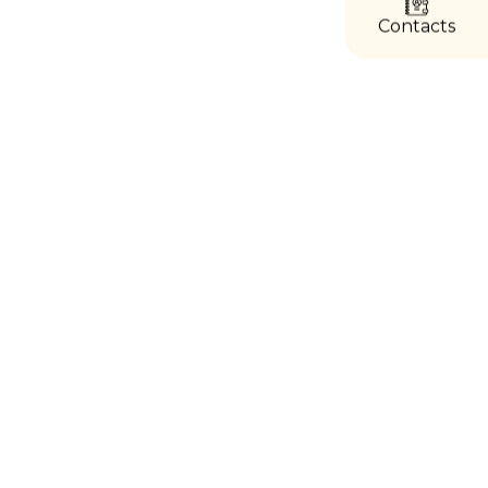
directs
Contacts