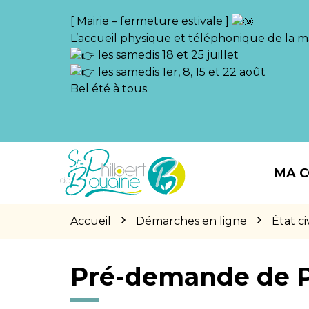
Gestion des traceurs
[ Mairie – fermeture estivale ]
L’accueil physique et téléphonique de la ma
les samedis 18 et 25 juillet
les samedis 1er, 8, 15 et 22 août
Bel été à tous.
Aller
Aller
Aller
à
au
au
MA 
la
contenu
pied
navigation
de
page
Accueil
Démarches en ligne
État civ
Pré-demande de 