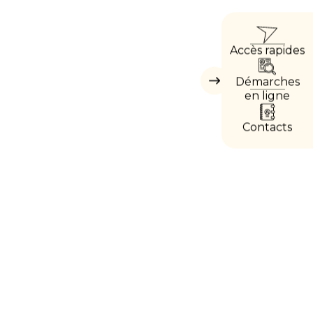
ACCÈ
Accès rapides
DIRE
Démarches
Masquer
les
en ligne
accès
directs
Contacts