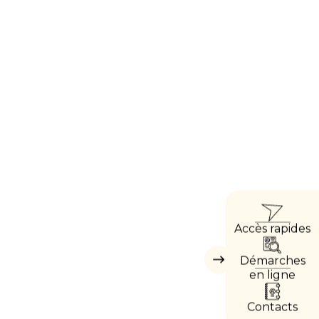
ACCÈ
Accès rapides
DIRE
Démarches
Masquer
les
en ligne
accès
directs
Contacts