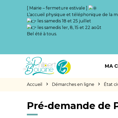
Gestion des traceurs
[ Mairie – fermeture estivale ]
L’accueil physique et téléphonique de la ma
les samedis 18 et 25 juillet
les samedis 1er, 8, 15 et 22 août
Bel été à tous.
Aller
Aller
Aller
à
au
au
MA 
la
contenu
pied
navigation
de
page
Accueil
Démarches en ligne
État civ
Pré-demande de 