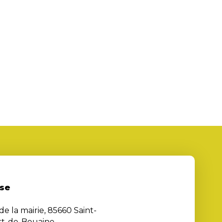
se
de la mairie, 85660 Saint-
rt-de-Bouaine