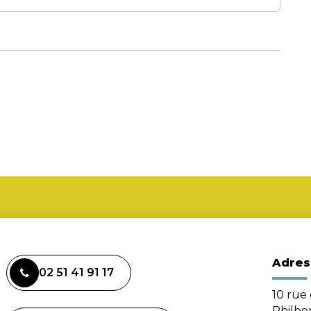
Adres
02 51 41 91 17
10 rue 
Philbe