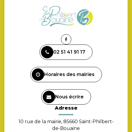
Lien
vers
02 51 41 91 17
le
compte
Facebook
Horaires des mairies
Nous écrire
Adresse
10 rue de la mairie, 85660 Saint-Philbert-
de-Bouaine