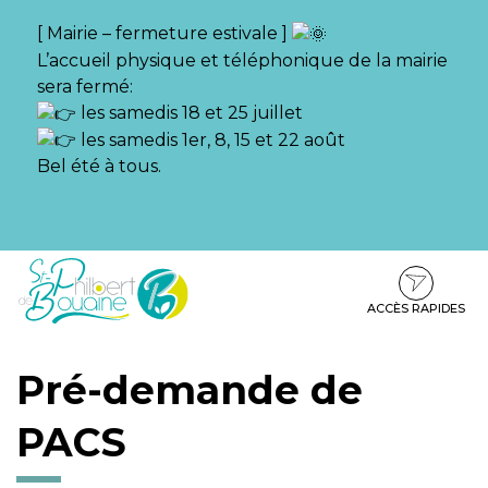
Gestion des traceurs
[ Mairie – fermeture estivale ]
L’accueil physique et téléphonique de la mairie
sera fermé:
les samedis 18 et 25 juillet
les samedis 1er, 8, 15 et 22 août
Bel été à tous.
Aller
Aller
Aller
à
au
au
la
contenu
pied
ACCÈS RAPIDES
navigation
de
page
Pré-demande de
PACS