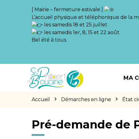
Gestion des traceurs
[ Mairie – fermeture estivale ]
L’accueil physique et téléphonique de la ma
les samedis 18 et 25 juillet
les samedis 1er, 8, 15 et 22 août
Bel été à tous.
Aller
Aller
Aller
à
au
au
MA 
la
contenu
pied
navigation
de
page
Accueil
Démarches en ligne
État civ
Pré-demande de 