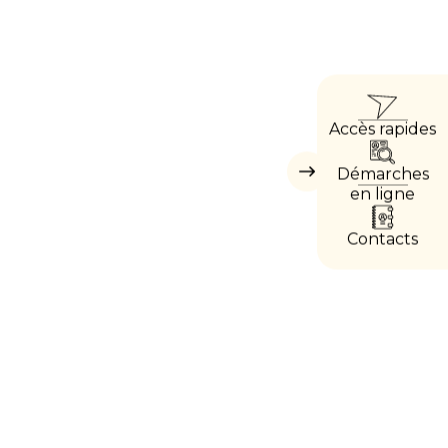
ACCÈ
Accès rapides
DIRE
Démarches
Masquer
les
en ligne
accès
directs
Contacts