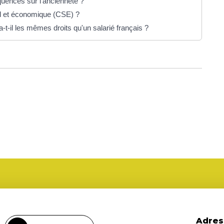
quences sur l'ancienneté ?
ial et économique (CSE) ?
-t-il les mêmes droits qu'un salarié français ?
Adres