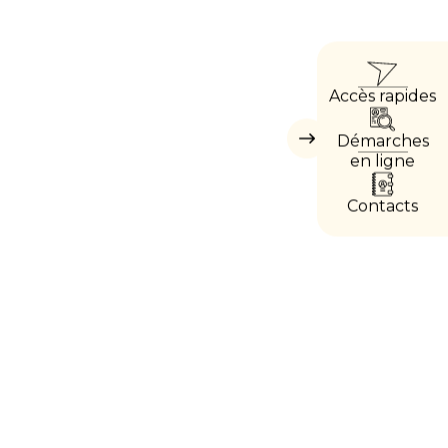
ACCÈ
Accès rapides
DIRE
Démarches
Masquer
les
en ligne
accès
directs
Contacts