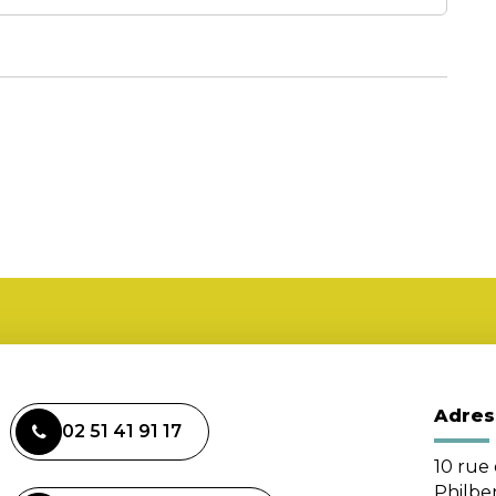
Adres
02 51 41 91 17
10 rue 
Philbe