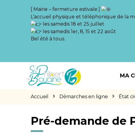
Gestion des traceurs
[ Mairie – fermeture estivale ]
L’accueil physique et téléphonique de la ma
les samedis 18 et 25 juillet
les samedis 1er, 8, 15 et 22 août
Bel été à tous.
Aller
Aller
Aller
à
au
au
MA 
la
contenu
pied
navigation
de
page
Accueil
Démarches en ligne
État civ
Pré-demande de 