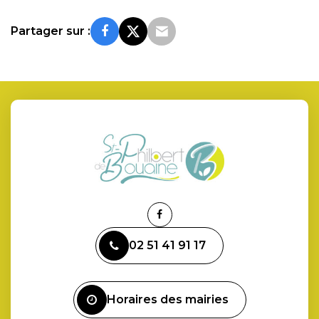
Partager sur :
Lien
vers
02 51 41 91 17
le
compte
Facebook
Horaires des mairies