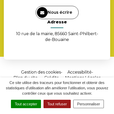
Nous écrire
Adresse
10 rue de la mairie, 85660 Saint-Philbert-
de-Bouaine
Gestion des cookies
Accessibilité
Plan du site
Crédits
Mentions Légales
Ce site utilise des traceurs pour fonctionner et obtenir des
Site
statistiques d'utilisation afin améliorer l'utilisation, vous pouvez
réalisé
contrôler ceux que vous souhaitez activer.
par
Tout accepter
Tout refuser
Personnaliser
Inovagora
MENU
RECHERCHER
ACCESSIBILITÉ
(ouverture