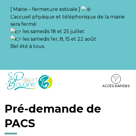
Gestion des traceurs
[ Mairie – fermeture estivale ]
L’accueil physique et téléphonique de la mairie
sera fermé:
les samedis 18 et 25 juillet
les samedis 1er, 8, 15 et 22 août
Bel été à tous.
Aller
Aller
Aller
à
au
au
la
contenu
pied
ACCÈS RAPIDES
navigation
de
page
Pré-demande de
PACS