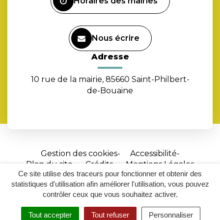
Horaires des mairies
Nous écrire
Adresse
10 rue de la mairie, 85660 Saint-Philbert-
de-Bouaine
Gestion des cookies
Accessibilité
Plan du site
Crédits
Mentions Légales
Ce site utilise des traceurs pour fonctionner et obtenir des
Site
statistiques d'utilisation afin améliorer l'utilisation, vous pouvez
réalisé
contrôler ceux que vous souhaitez activer.
par
Tout accepter
Tout refuser
Personnaliser
Inovagora
MENU