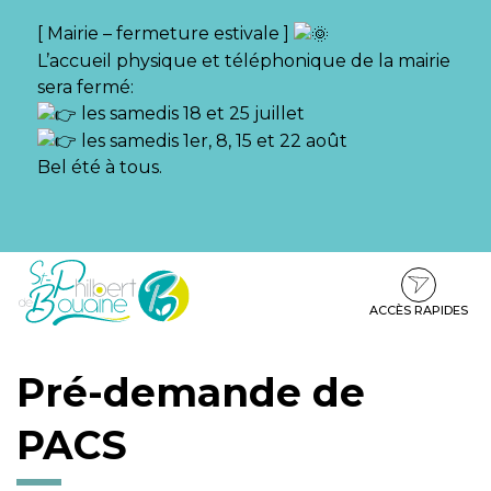
Gestion des traceurs
[ Mairie – fermeture estivale ]
L’accueil physique et téléphonique de la mairie
sera fermé:
les samedis 18 et 25 juillet
les samedis 1er, 8, 15 et 22 août
Bel été à tous.
Aller
Aller
Aller
à
au
au
la
contenu
pied
ACCÈS RAPIDES
navigation
de
page
Pré-demande de
PACS