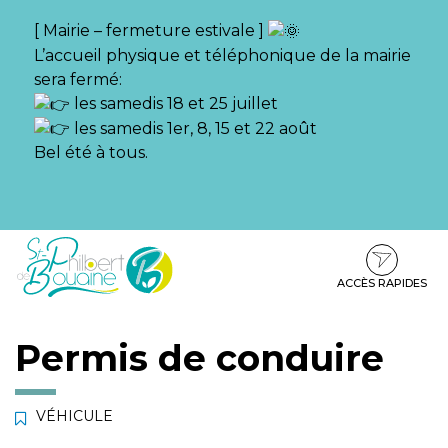
Gestion des traceurs
[ Mairie – fermeture estivale ]
L’accueil physique et téléphonique de la mairie
sera fermé:
les samedis 18 et 25 juillet
les samedis 1er, 8, 15 et 22 août
Bel été à tous.
Aller
Aller
Aller
à
au
au
la
contenu
pied
ACCÈS RAPIDES
navigation
de
page
Permis de conduire
VÉHICULE