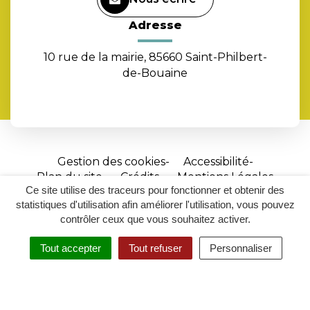
Adresse
10 rue de la mairie, 85660 Saint-Philbert-
de-Bouaine
Gestion des cookies
Accessibilité
Plan du site
Crédits
Mentions Légales
Ce site utilise des traceurs pour fonctionner et obtenir des
Site
statistiques d'utilisation afin améliorer l'utilisation, vous pouvez
réalisé
contrôler ceux que vous souhaitez activer.
par
Tout accepter
Tout refuser
Personnaliser
Inovagora
MENU
RECHERCHER
ACCESSIBILITÉ
(ouverture
dans
un