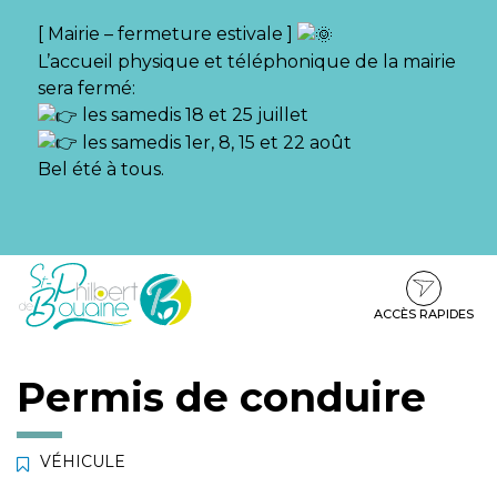
Gestion des traceurs
[ Mairie – fermeture estivale ]
L’accueil physique et téléphonique de la mairie
sera fermé:
les samedis 18 et 25 juillet
les samedis 1er, 8, 15 et 22 août
Bel été à tous.
Aller
Aller
Aller
à
au
au
la
contenu
pied
ACCÈS RAPIDES
navigation
de
page
Permis de conduire
VÉHICULE