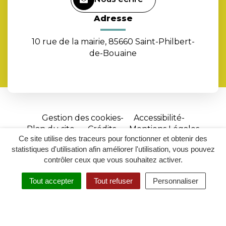
Adresse
10 rue de la mairie, 85660 Saint-Philbert-
de-Bouaine
Gestion des cookies
Accessibilité
Plan du site
Crédits
Mentions Légales
Ce site utilise des traceurs pour fonctionner et obtenir des
Site
statistiques d'utilisation afin améliorer l'utilisation, vous pouvez
réalisé
contrôler ceux que vous souhaitez activer.
par
Tout accepter
Tout refuser
Personnaliser
Inovagora
MENU
RECHERCHER
ACCESSIBILITÉ
(ouverture
dans
un