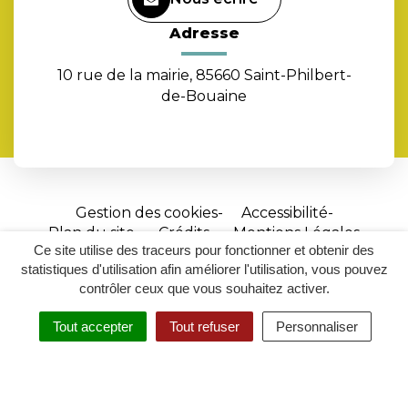
Adresse
10 rue de la mairie, 85660 Saint-Philbert-
de-Bouaine
Gestion des cookies
Accessibilité
Plan du site
Crédits
Mentions Légales
Ce site utilise des traceurs pour fonctionner et obtenir des
Site
statistiques d'utilisation afin améliorer l'utilisation, vous pouvez
réalisé
contrôler ceux que vous souhaitez activer.
par
Tout accepter
Tout refuser
Personnaliser
Inovagora
MENU
RECHERCHER
ACCESSIBILITÉ
(ouverture
dans
un