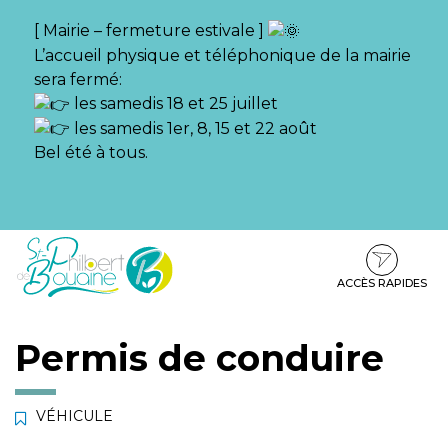
Gestion des traceurs
[ Mairie – fermeture estivale ]
L’accueil physique et téléphonique de la mairie
sera fermé:
les samedis 18 et 25 juillet
les samedis 1er, 8, 15 et 22 août
Bel été à tous.
Aller
Aller
Aller
à
au
au
la
contenu
pied
ACCÈS RAPIDES
navigation
de
page
Permis de conduire
VÉHICULE