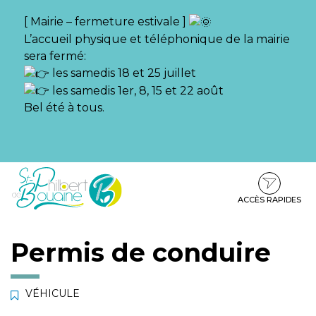
Gestion des traceurs
[ Mairie – fermeture estivale ]
L’accueil physique et téléphonique de la mairie
sera fermé:
les samedis 18 et 25 juillet
les samedis 1er, 8, 15 et 22 août
Bel été à tous.
Aller
Aller
Aller
à
au
au
la
contenu
pied
ACCÈS RAPIDES
navigation
de
page
Permis de conduire
VÉHICULE