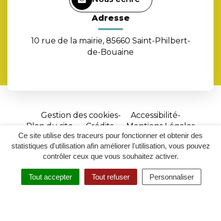
Adresse
10 rue de la mairie, 85660 Saint-Philbert-
de-Bouaine
Gestion des cookies
Accessibilité
Plan du site
Crédits
Mentions Légales
Ce site utilise des traceurs pour fonctionner et obtenir des
Site
statistiques d'utilisation afin améliorer l'utilisation, vous pouvez
réalisé
contrôler ceux que vous souhaitez activer.
par
Tout accepter
Tout refuser
Personnaliser
Inovagora
MENU
RECHERCHER
ACCESSIBILITÉ
(ouverture
dans
un