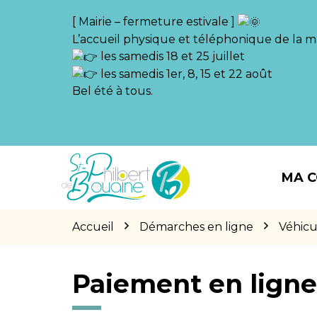
Gestion des traceurs
[ Mairie – fermeture estivale ]
L’accueil physique et téléphonique de la ma
les samedis 18 et 25 juillet
les samedis 1er, 8, 15 et 22 août
Bel été à tous.
Aller
Aller
Aller
à
au
au
MA 
la
contenu
pied
navigation
de
page
Accueil
Démarches en ligne
Véhicu
Paiement en lign