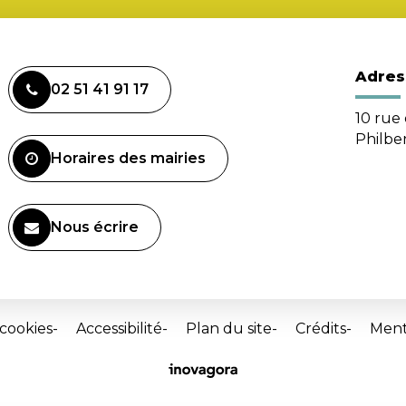
Adres
02 51 41 91 17
10 rue 
Philbe
Horaires des mairies
Nous écrire
 cookies
Accessibilité
Plan du site
Crédits
Ment
Site
réalisé