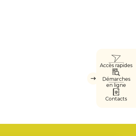
ACCÈ
Accès rapides
DIRE
Démarches
Masquer
les
en ligne
accès
directs
Contacts