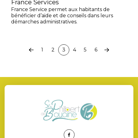
France Services
France Service permet aux habitants de
bénéficier d’aide et de conseils dans leurs
démarches administratives.
1
2
3
4
5
6
Page
Page
précédente
suivante
Lien