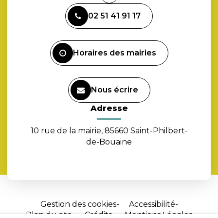
vers
02 51 41 91 17
le
compte
Facebook
Horaires des mairies
Nous écrire
Adresse
10 rue de la mairie, 85660 Saint-Philbert-
de-Bouaine
Gestion des cookies
Accessibilité
Plan du site
Crédits
Mentions Légales