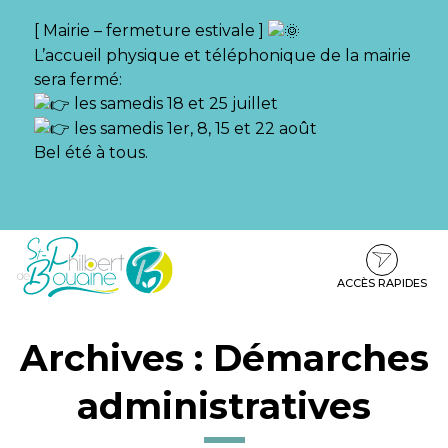
Gestion des traceurs
[ Mairie – fermeture estivale ]
L’accueil physique et téléphonique de la mairie
sera fermé:
les samedis 18 et 25 juillet
les samedis 1er, 8, 15 et 22 août
Bel été à tous.
Aller
Aller
Aller
à
au
au
la
contenu
pied
ACCÈS RAPIDES
navigation
de
page
Archives :
Démarches
administratives