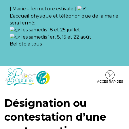
Gestion des traceurs
[ Mairie – fermeture estivale ]
L’accueil physique et téléphonique de la mairie
sera fermé:
les samedis 18 et 25 juillet
les samedis 1er, 8, 15 et 22 août
Bel été à tous.
Aller
Aller
Aller
à
au
au
la
contenu
pied
ACCÈS RAPIDES
navigation
de
page
Désignation ou
contestation d’une