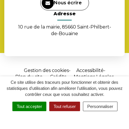
Nous écrire
Adresse
10 rue de la mairie, 85660 Saint-Philbert-
de-Bouaine
Gestion des cookies
Accessibilité
Plan du site
Crédits
Mentions Légales
Ce site utilise des traceurs pour fonctionner et obtenir des
Site
statistiques d'utilisation afin améliorer l'utilisation, vous pouvez
réalisé
contrôler ceux que vous souhaitez activer.
par
Tout accepter
Tout refuser
Personnaliser
Inovagora
MENU
RECHERCHER
ACCESSIBILITÉ
(ouverture
dans
un