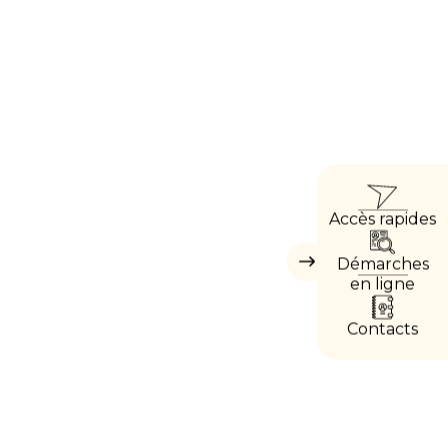
ACCÈ
Accès rapides
DIRE
Démarches
Masquer
les
en ligne
accès
directs
Contacts