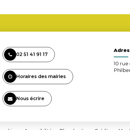
Adres
02 51 41 91 17
10 rue 
Philbe
Horaires des mairies
Nous écrire