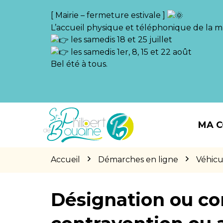
Gestion des traceurs
[ Mairie – fermeture estivale ]
L’accueil physique et téléphonique de la ma
les samedis 18 et 25 juillet
les samedis 1er, 8, 15 et 22 août
Bel été à tous.
Aller
Aller
Aller
à
au
au
MA 
la
contenu
pied
navigation
de
page
Accueil
Démarches en ligne
Véhicu
Désignation ou co