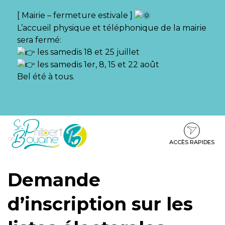
Gestion des traceurs
[ Mairie – fermeture estivale ]
L’accueil physique et téléphonique de la mairie
sera fermé:
les samedis 18 et 25 juillet
les samedis 1er, 8, 15 et 22 août
Bel été à tous.
Aller
Aller
Aller
à
au
au
la
contenu
pied
ACCÈS RAPIDES
navigation
de
page
Demande
d’inscription sur les