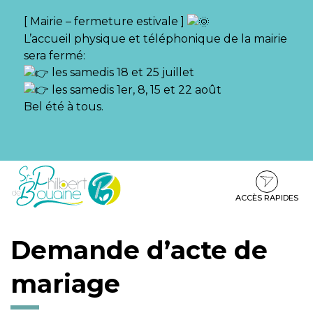
Gestion des traceurs
[ Mairie – fermeture estivale ]
L’accueil physique et téléphonique de la mairie
sera fermé:
les samedis 18 et 25 juillet
les samedis 1er, 8, 15 et 22 août
Bel été à tous.
Aller
Aller
Aller
à
au
au
la
contenu
pied
ACCÈS RAPIDES
navigation
de
page
Demande d’acte de
mariage