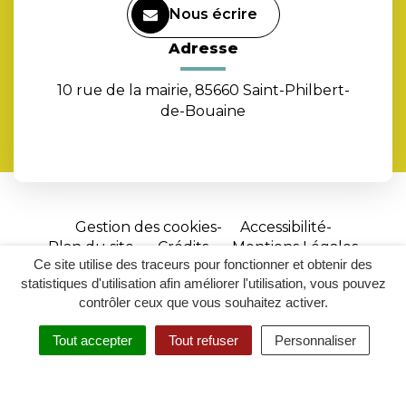
Nous écrire
Adresse
10 rue de la mairie, 85660 Saint-Philbert-
de-Bouaine
Gestion des cookies
Accessibilité
Plan du site
Crédits
Mentions Légales
Ce site utilise des traceurs pour fonctionner et obtenir des
Site
statistiques d'utilisation afin améliorer l'utilisation, vous pouvez
réalisé
contrôler ceux que vous souhaitez activer.
par
Tout accepter
Tout refuser
Personnaliser
Inovagora
MENU
RECHERCHER
ACCESSIBILITÉ
(ouverture
dans
un