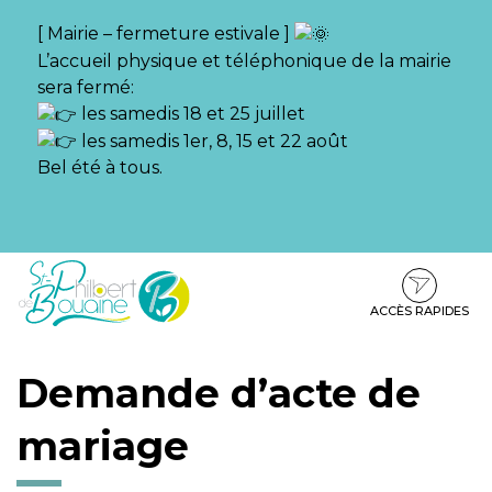
Gestion des traceurs
[ Mairie – fermeture estivale ]
L’accueil physique et téléphonique de la mairie
sera fermé:
les samedis 18 et 25 juillet
les samedis 1er, 8, 15 et 22 août
Bel été à tous.
Aller
Aller
Aller
à
au
au
la
contenu
pied
ACCÈS RAPIDES
navigation
de
page
Demande d’acte de
mariage